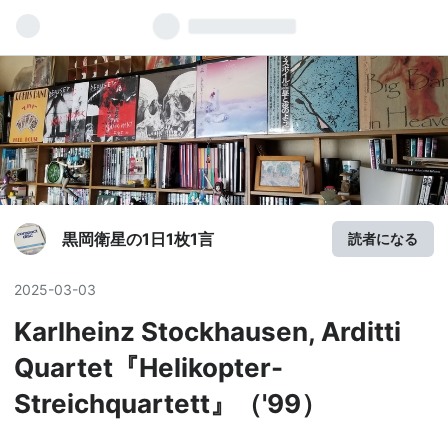
黒岡衛星の1日1枚1言
読者になる
2025
-
03
-
03
Karlheinz Stockhausen, Arditti
Quartet『Helikopter-
Streichquartett』（'99）